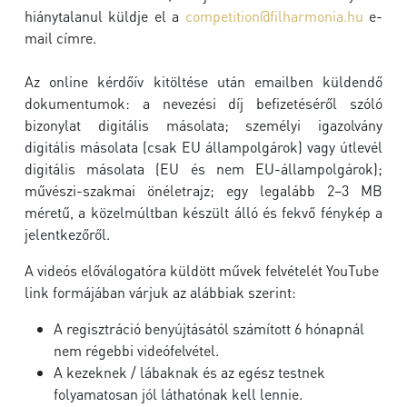
hiánytalanul küldje el a
competition@filharmonia.hu
e-
mail címre.
Az online kérdőív kitöltése után emailben küldendő
dokumentumok: a nevezési díj befizetéséről szóló
bizonylat digitális másolata; személyi igazolvány
digitális másolata (csak EU állampolgárok) vagy útlevél
digitális másolata (EU és nem EU-állampolgárok);
művészi-szakmai önéletrajz; egy legalább 2–3 MB
méretű, a közelmúltban készült álló és fekvő fénykép a
jelentkezőről.
A videós előválogatóra küldött művek felvételét YouTube
link formájában várjuk az alábbiak szerint:
A regisztráció benyújtásától számított 6 hónapnál
nem régebbi videófelvétel.
A kezeknek / lábaknak és az egész testnek
folyamatosan jól láthatónak kell lennie.