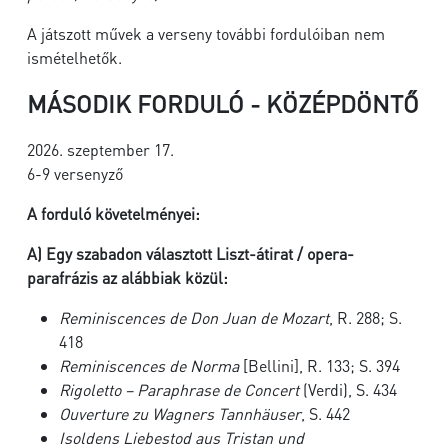
A játszott művek a verseny további fordulóiban nem
ismételhetők.
MÁSODIK FORDULÓ - KÖZÉPDÖNTŐ
2026. szeptember 17.
6-9 versenyző
A forduló követelményei:
A)
Egy szabadon választott Liszt-átirat / opera-
parafrázis az alábbiak közül:
Reminiscences de Don Juan de Mozart
, R. 288; S.
418
Reminiscences de Norma
[Bellini], R. 133; S. 394
Rigoletto – Paraphrase de Concert
(Verdi), S. 434
Ouverture zu Wagners Tannhäuser
, S. 442
Isoldens Liebestod aus Tristan und