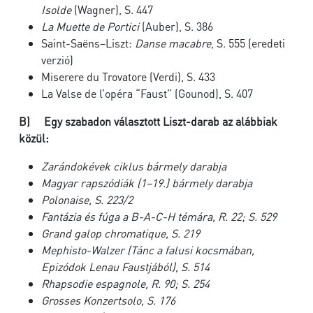
Isolde
(Wagner), S. 447
La Muette de Portici
(Auber), S. 386
Saint-Saëns–Liszt:
Danse macabre
, S. 555 (eredeti
verzió)
Miserere du Trovatore (Verdi), S. 433
La Valse de l’opéra “Faust” (Gounod), S. 407
B)
Egy szabadon választott Liszt-darab az alábbiak
közül:
Zarándokévek
ciklus bármely darabja
Magyar rapszódiák
(1–19.) bármely darabja
Polonaise
, S. 223/2
Fantázia és fúga a B-A-C-H témára
, R. 22; S. 529
Grand galop chromatique
, S. 219
Mephisto-Walzer
(
Tánc a falusi kocsmában
,
Epizódok Lenau Faustjából), S. 514
Rhapsodie espagnole
, R. 90; S. 254
Grosses Konzertsolo
, S. 176