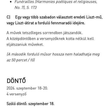
Funérailles
(Harmonies poétiques et religieuses,
No. 7), S. 173
C)
Egy vagy több szabadon választott eredeti Liszt-mű,
vagy Liszt-átirat a forduló fennmaradó idejére.
A művek tetszőleges sorrendben játszandók.
A középdöntőben a versenyzőknek kotta nélkül kell
eljátszaniuk műveket.
(A második forduló műsor hossza nem haladhatja meg
az 50 percet / fő)
DÖNTŐ
2026. szeptember 18-20.
4 versenyző
Szóló döntő: szeptember 18.