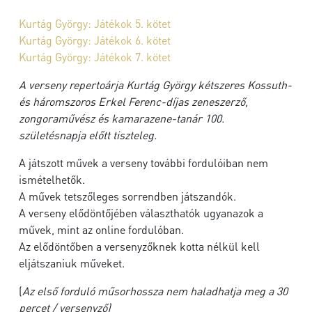
Kurtág György: Játékok 5. kötet
Kurtág György: Játékok 6. kötet
Kurtág György: Játékok 7. kötet
A verseny repertoárja Kurtág György kétszeres Kossuth-
és háromszoros Erkel Ferenc-díjas zeneszerző,
zongoraművész és kamarazene-tanár 100.
születésnapja előtt tiszteleg.
A játszott művek a verseny további fordulóiban nem
ismételhetők.
A művek tetszőleges sorrendben játszandók.
A verseny elődöntőjében választhatók ugyanazok a
művek, mint az online fordulóban.
Az elődöntőben a versenyzőknek kotta nélkül kell
eljátszaniuk műveket.
(
Az első forduló műsorhossza nem haladhatja meg a 30
percet / versenyző)