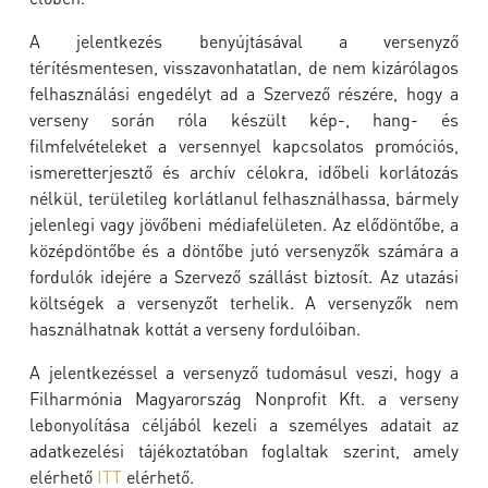
A jelentkezés benyújtásával a versenyző
térítésmentesen, visszavonhatatlan, de nem kizárólagos
felhasználási engedélyt ad a Szervező részére, hogy a
verseny során róla készült kép-, hang- és
filmfelvételeket a versennyel kapcsolatos promóciós,
ismeretterjesztő és archív célokra, időbeli korlátozás
nélkül, területileg korlátlanul felhasználhassa, bármely
jelenlegi vagy jövőbeni médiafelületen.
Az elődöntőbe, a
középdöntőbe és a döntőbe jutó versenyzők számára a
fordulók idejére a Szervező szállást biztosít. Az utazási
költségek a versenyzőt terhelik. A versenyzők nem
használhatnak kottát a verseny fordulóiban.
A jelentkezéssel a versenyző tudomásul veszi, hogy a
Filharmónia Magyarország Nonprofit Kft. a verseny
lebonyolítása céljából kezeli a személyes adatait az
adatkezelési tájékoztatóban foglaltak szerint, amely
elérhető
ITT
elérhető.