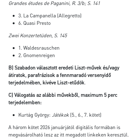
Grandes études de Paganini, R. 3/b; S. 141
3. La Campanella (Allegretto)
6. Quasi Presto
Zwei Konzertetüden, S. 145
1. Waldesrauschen
2. Gnomenreigen
B)
Szabadon választott eredeti Liszt-művek és/vagy
átiratok, parafrázisok a fennmaradó versenyidő
terjedelmében,
kivéve Liszt-etűdök
.
C)
Válogatás az alábbi művekből, maximum 5 perc
terjedelemben:
Kurtág György:
Játékok
(5., 6., 7. kötet)
A három kötet 2026 januárjától digitális formában is
megvásárolható lesz az itt megadott linkeken keresztül.