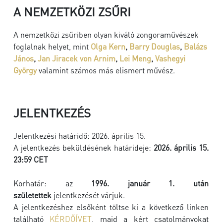
A NEMZETKÖZI ZSŰRI
A nemzetközi zsűriben olyan kiváló zongoraművészek
foglalnak helyet, mint
Olga Kern
,
Barry Douglas
,
Balázs
János
,
Jan Jiracek von Arnim
,
Lei Meng
,
Vashegyi
György
valamint számos más elismert művész.
JELENTKEZÉS
Jelentkezési határidő: 2026. április 15.
A jelentkezés beküldésének határideje:
2026. április 15.
23:59 CET
Korhatár: az
1996. január 1. után
születettek
jelentkezését várjuk.
A jelentkezéshez elsőként töltse ki a következő linken
található
KÉRDŐÍVET
, majd a kért csatolmányokat