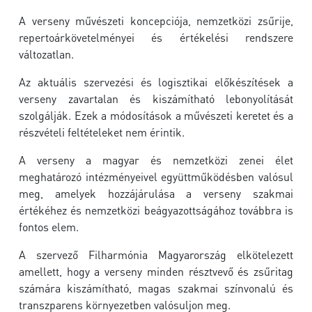
A verseny művészeti koncepciója, nemzetközi zsűrije,
repertoárkövetelményei és értékelési rendszere
változatlan.
Az aktuális szervezési és logisztikai előkészítések a
verseny zavartalan és kiszámítható lebonyolítását
szolgálják. Ezek a módosítások a művészeti keretet és a
részvételi feltételeket nem érintik.
A verseny a magyar és nemzetközi zenei élet
meghatározó intézményeivel együttműködésben valósul
meg, amelyek hozzájárulása a verseny szakmai
értékéhez és nemzetközi beágyazottságához továbbra is
fontos elem.
A szervező Filharmónia Magyarország elkötelezett
amellett, hogy a verseny minden résztvevő és zsűritag
számára kiszámítható, magas szakmai színvonalú és
transzparens környezetben valósuljon meg.