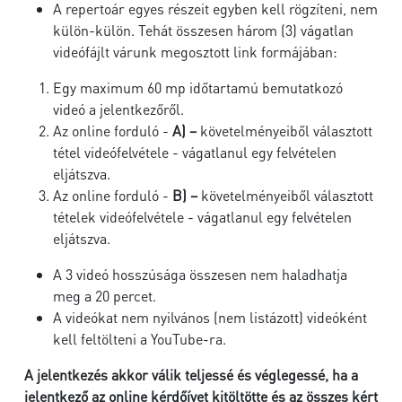
A repertoár egyes részeit egyben kell rögzíteni, nem
külön-külön. Tehát összesen három (3) vágatlan
videófájlt várunk megosztott link formájában:
Egy maximum 60 mp időtartamú bemutatkozó
videó a jelentkezőről.
Az online forduló -
A) –
követelményeiből választott
tétel videófelvétele - vágatlanul egy felvételen
eljátszva.
Az online forduló -
B) –
követelményeiből választott
tételek videófelvétele - vágatlanul egy felvételen
eljátszva.
A 3 videó hosszúsága összesen nem haladhatja
meg a 20 percet.
A videókat nem nyilvános (nem listázott) videóként
kell feltölteni a YouTube-ra.
A jelentkezés akkor válik teljessé és véglegessé, ha a
jelentkező az online kérdőívet kitöltötte és az összes kért