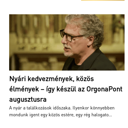
Nyári kedvezmények, közös
élmények – így készül az OrgonaPont
Kecskés Mónika és Deák László közös
koncertje
augusztusra
Orgona és orgona
A nyár a találkozások időszaka. Ilyenkor könnyebben
Veszprém, Szent Mihály Főszékesegyház
mondunk igent egy közös estére, egy rég halogato...
m