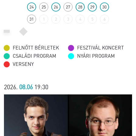
24
25
26
27
28
29
30
31
1
2
3
4
5
6
FELNŐTT BÉRLETEK
FESZTIVÁL KONCERT
CSALÁDI PROGRAM
NYÁRI PROGRAM
VERSENY
2026.
08.06
19:30