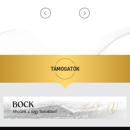
2026.
08.10
20:00
TÁMOGATÓK
José Cura és Szamosi Szabolcs közös
koncertje
Pécs, Bazilika