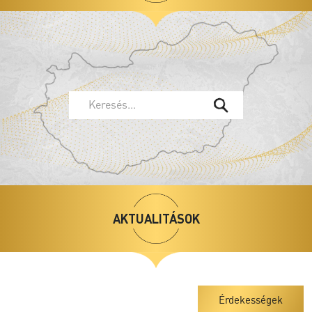
Keresés...
Tóka Ágoston és Kéméndi Tamás közös
koncertje
Orgona és harmonika
AKTUALITÁSOK
Nyíregyháza, Magyarok Nagyasszonya-társszékesegyház
2026.
08.10
20:00
Érdekességek