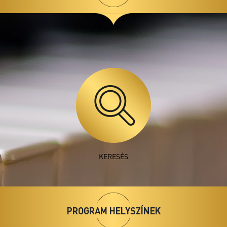
Szotyori Nagy Gábor és Gyivicsán György
közös koncertje
Orgona és harsona
Szeged, Szegedi Dóm
KERESÉS
2026.
08.09
19:30
PROGRAM HELYSZÍNEK