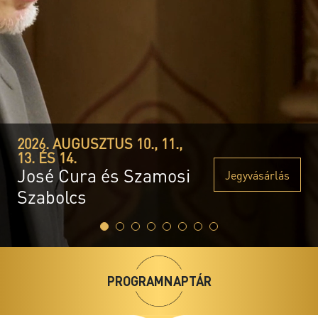
2026. AUGUSZTUS
OrgonaPont
Jegyvásárlás
Nyáresti orgonakoncertek
országszerte
2026. AUGUSZTUS 10., 11.,
13. ÉS 14.
José Cura és Szamosi
Jegyvásárlás
Szabolcs
PROGRAMNAPTÁR