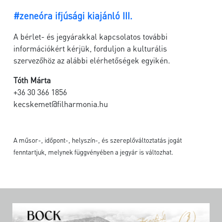
#zeneóra ifjúsági kiajánló III.
A bérlet- és jegyárakkal kapcsolatos további
információkért kérjük, forduljon a kulturális
szervezőhöz az alábbi elérhetőségek egyikén.
Tóth Márta
+36 30 366 1856
kecskemet@filharmonia.hu
A műsor-, időpont-, helyszín-, és szereplőváltoztatás jogát
fenntartjuk, melynek függvényében a jegyár is változhat.