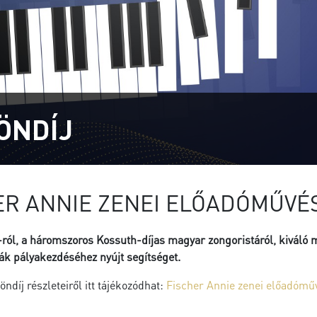
ÖNDÍJ
ER ANNIE ZENEI ELŐADÓMŰVÉS
ról, a háromszoros Kossuth-díjas magyar zongoristáról, kiváló mű
ák pályakezdéséhez nyújt segítséget.
ndíj részleteiről itt tájékozódhat:
Fischer Annie zenei előadóműv