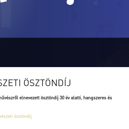
ZETI ÖSZTÖNDÍJ
vészről elnevezett ösztöndíj 30 év alatti, hangszeres és
észeti ösztöndíj