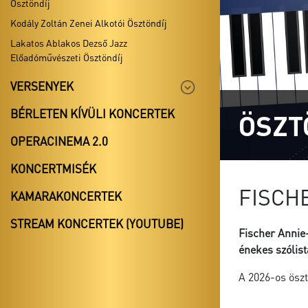
Ösztöndíj
Kodály Zoltán Zenei Alkotói Ösztöndíj
Lakatos Ablakos Dezső Jazz
Előadóművészeti Ösztöndíj
VERSENYEK
BÉRLETEN KÍVÜLI KONCERTEK
ÖSZT
OPERACINEMA 2.0
KONCERTMISÉK
FISCH
KAMARAKONCERTEK
STREAM KONCERTEK (YOUTUBE)
Fischer Annie-
énekes szólist
A 2026-os ösztö