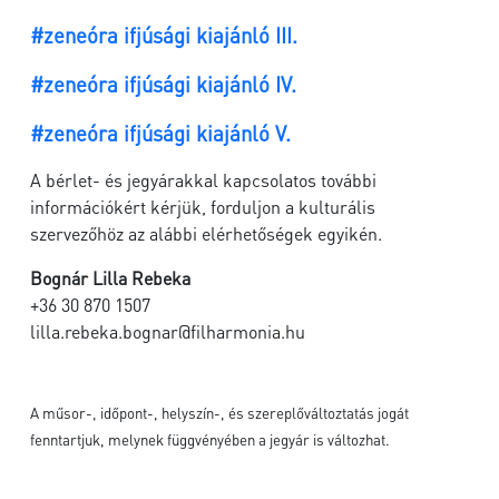
#zeneóra ifjúsági kiajánló III.
#zeneóra ifjúsági kiajánló IV.
#zeneóra ifjúsági kiajánló V.
A bérlet- és jegyárakkal kapcsolatos további
információkért kérjük, forduljon a kulturális
szervezőhöz az alábbi elérhetőségek egyikén.
Bognár Lilla Rebeka
+36 30 870 1507
lilla.rebeka.bognar@filharmonia.hu
A műsor-, időpont-, helyszín-, és szereplőváltoztatás jogát
fenntartjuk, melynek függvényében a jegyár is változhat.