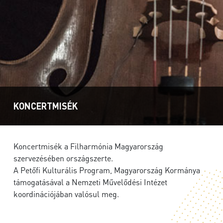
KONCERTMISÉK
Koncertmisék a Filharmónia Magyarország
szervezésében országszerte.
A Petőfi Kulturális Program, Magyarország Kormánya
támogatásával a Nemzeti Művelődési Intézet
koordinációjában valósul meg.