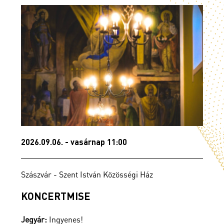
2026.09.06. - vasárnap 11:00
2
Szászvár - Szent István Közösségi Ház
G
KONCERTMISE
Jegyár:
Ingyenes!
J