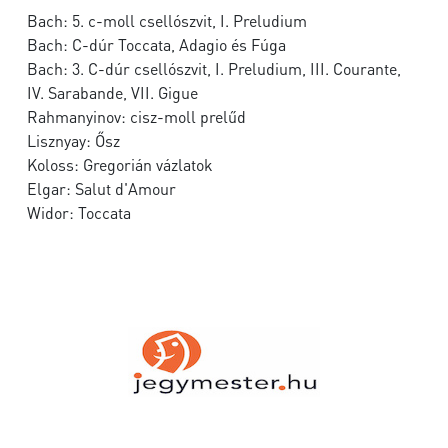
Bach: 5. c-moll csellószvit, I. Preludium
Bach: C-dúr Toccata, Adagio és Fúga
Bach: 3. C-dúr csellószvit, I. Preludium, III. Courante,
IV. Sarabande, VII. Gigue
Rahmanyinov: cisz-moll prelűd
Lisznyay: Ősz
Koloss: Gregorián vázlatok
Elgar: Salut d'Amour
Widor: Toccata