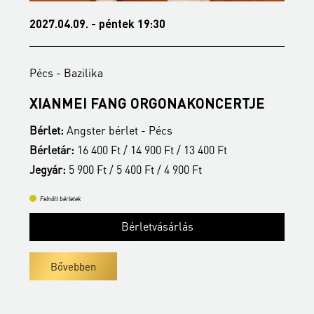
2027.04.09. - péntek 19:30
2
Pécs - Bazilika
P
S
XIANMEI FANG ORGONAKONCERTJE
A
Bérlet:
Angster bérlet - Pécs
B
Bérletár:
16 400 Ft / 14 900 Ft / 13 400 Ft
B
Jegyár:
5 900 Ft / 5 400 Ft / 4 900 Ft
J
Felnőtt bérletek
Bérletvásárlás
Bővebben