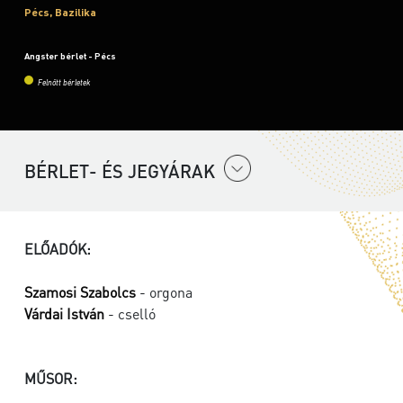
Pécs, Bazilika
Angster bérlet - Pécs
Felnőtt bérletek
BÉRLET- ÉS JEGYÁRAK
ELŐADÓK:
Szamosi Szabolcs
- orgona
Várdai István
- cselló
MŰSOR: